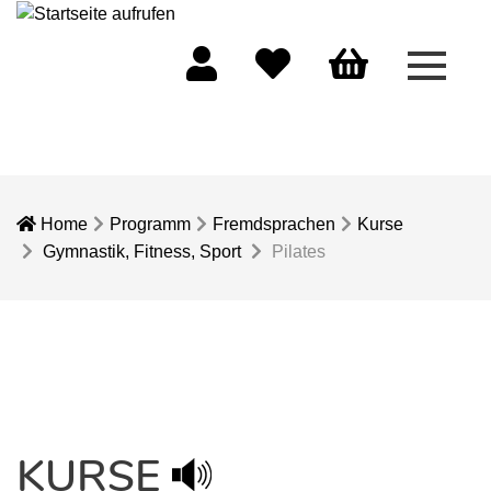
Menü 
Mein Konto
Merkliste
Warenkorb
Home
Programm
Fremdsprachen
Kurse
Gymnastik, Fitness, Sport
Pilates
KURSE