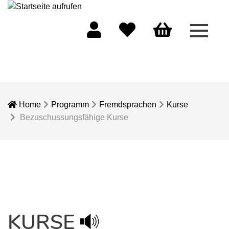
Menü 
Mein Konto
Merkliste
Warenkorb
Home
Programm
Fremdsprachen
Kurse
Bezuschussungsfähige Kurse
KURSE