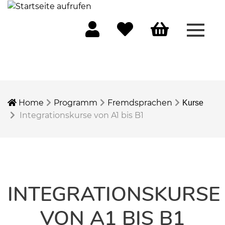
Menü 
Mein Konto
Merkliste
Warenkorb
Home
Programm
Fremdsprachen
Kurse
Integrationskurse von A1 bis B1
INTEGRATIONSKURSE
VON A1 BIS B1