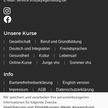
E-Mail:
service.vhs(at)regensburg.de
Unsere Kurse
Gesellschaft
Beruf und Grundbildung
Deutsch und Integration
Fremdsprachen
Gesundheit
Kultur
Lebensart
Online-Kurse
Junge vhs
Sommer vhs
Info
Barrierefreiheitserklärung
English version
Impressum
AGB
Datenschutzerklärung
Widerrufsbelehrung
Wir speichern und verarbeiten Ihre personenbezogenen
Informationen für folgende Zwecke:
Speicherung von Einstellungen dieser Anwendung,
Cookie Einstellungen