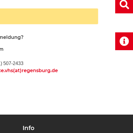
nmeldung?
am
1) 507-2433
ce.vhs(at)regensburg.de
Info