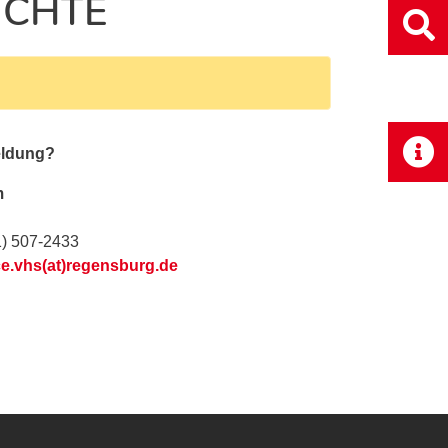
ICHTE
eldung?
m
1) 507-2433
ce.vhs(at)regensburg.de