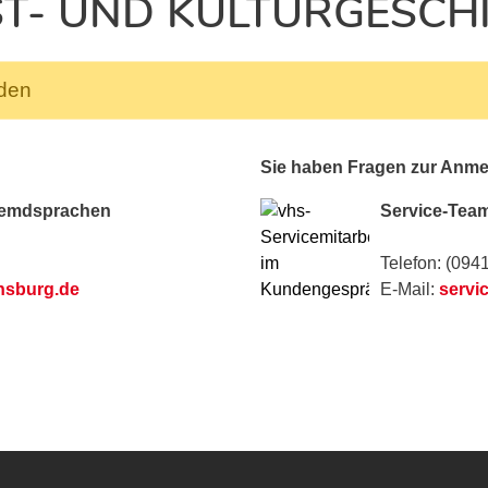
T- UND KULTURGESCH
nden
Sie haben Fragen zur Anm
remdsprachen
Service-Tea
Telefon: (094
nsburg.de
E-Mail:
servi