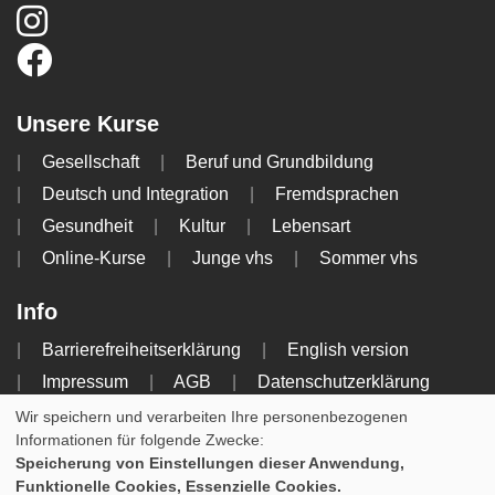
Unsere Kurse
Gesellschaft
Beruf und Grundbildung
Deutsch und Integration
Fremdsprachen
Gesundheit
Kultur
Lebensart
Online-Kurse
Junge vhs
Sommer vhs
Info
Barrierefreiheitserklärung
English version
Impressum
AGB
Datenschutzerklärung
Widerrufsbelehrung
Wir speichern und verarbeiten Ihre personenbezogenen
Informationen für folgende Zwecke:
Speicherung von Einstellungen dieser Anwendung,
Cookie Einstellungen
Funktionelle Cookies, Essenzielle Cookies.