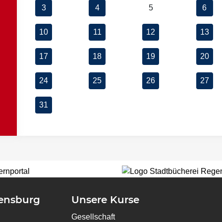
3
4
5
6
10
11
12
13
17
18
19
20
24
25
26
27
31
gensburg
Unsere Kurse
Gesellschaft