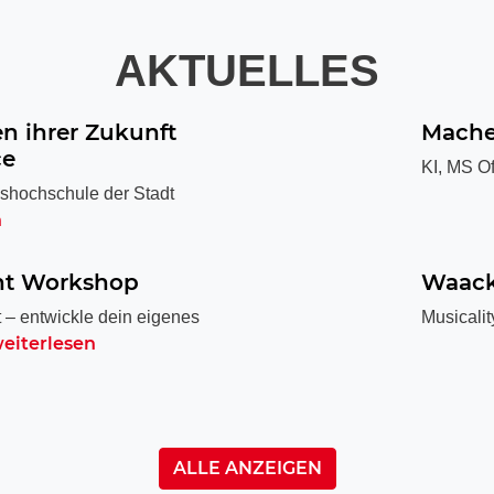
AKTUELLES
n ihrer Zukunft
Machen
ce
KI, MS O
shochschule der Stadt
n
t Workshop
Waack
 – entwickle dein eigenes
Musicalit
eiterlesen
ALLE ANZEIGEN