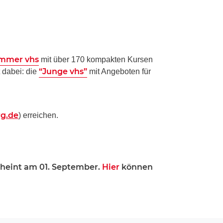
mmer vhs
mit über 170 kompakten Kursen
“Junge vhs”
 dabei: die
mit Angeboten für
rg.de
) erreichen.
cheint am 01. September.
Hier
können