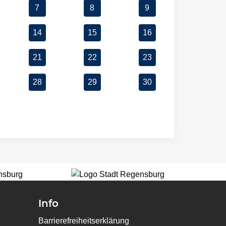
7
8
9
14
15
16
21
22
23
28
29
30
Info
Barrierefreiheitserklärung