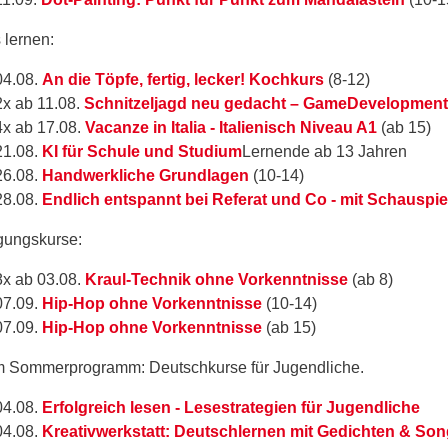
 lernen:
04.08.
An die Töpfe, fertig, lecker! Kochkurs
(8-12)
2x ab 11.08.
Schnitzeljagd neu gedacht – GameDevelopmen
4x ab 17.08.
Vacanze in Italia - Italienisch Niveau A1
(ab 15)
21.08.
KI für Schule und Studium
Lernende ab 13 Jahren
26.08.
Handwerkliche Grundlagen
(10-14)
28.08.
Endlich entspannt bei Referat und Co - mit Schauspie
ungskurse:
8x ab 03.08.
Kraul-Technik ohne Vorkenntnisse
(ab 8)
07.09.
Hip-Hop ohne Vorkenntnisse
(10-14)
07.09.
Hip-Hop ohne Vorkenntnisse
(ab 15)
m Sommerprogramm: Deutschkurse für Jugendliche.
04.08.
Erfolgreich lesen - Lesestrategien für Jugendliche
04.08.
Kreativwerkstatt: Deutschlernen mit Gedichten & So