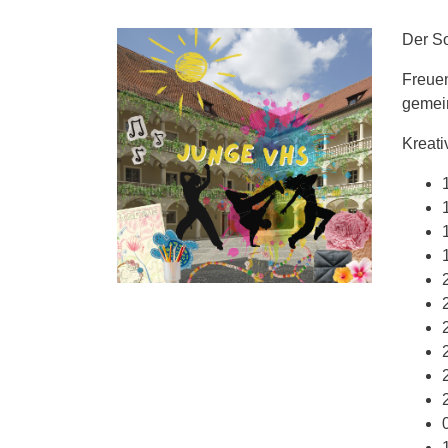
Der S
Freuen
gemein
Kreat