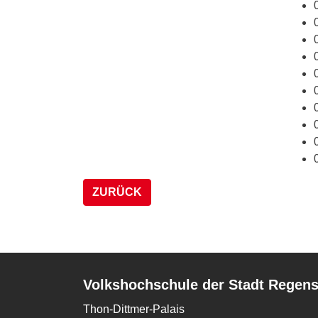
ZURÜCK
Volkshochschule der Stadt Regen
Thon-Dittmer-Palais