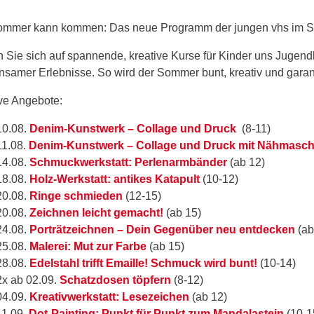
ommer kann kommen: Das neue Programm der jungen vhs im So
 Sie sich auf spannende, kreative Kurse für Kinder uns Jugend
samer Erlebnisse. So wird der Sommer bunt, kreativ und garanti
ive Angebote:
10.08.
Denim-Kunstwerk – Collage und Druck
(8-11)
11.08.
Denim-Kunstwerk – Collage und Druck mit Nähmasch
14.08.
Schmuckwerkstatt: Perlenarmbänder
(ab 12)
18.08.
Holz-Werkstatt: antikes Katapult
(10-12)
20.08.
Ringe schmieden
(12-15)
20.08.
Zeichnen leicht gemacht!
(ab 15)
24.08.
Porträtzeichnen – Dein Gegenüber neu entdecken
(ab
25.08.
Malerei: Mut zur Farbe
(ab 15)
28.08.
Edelstahl trifft Emaille! Schmuck wird bunt!
(10-14)
2x ab 02.09.
Schatzdosen töpfern
(8-12)
04.09.
Kreativwerkstatt: Lesezeichen
(ab 12)
11.09.
Dot-Painting: Punkt für Punkt zum Mandalastein
(10-1