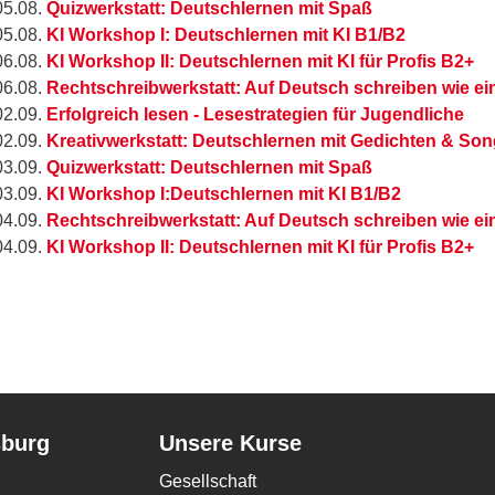
05.08.
Quizwerkstatt: Deutschlernen mit Spaß
05.08.
KI Workshop I: Deutschlernen mit KI B1/B2
06.08.
KI Workshop II: Deutschlernen mit KI für Profis B2+
06.08.
Rechtschreibwerkstatt: Auf Deutsch schreiben wie ein
02.09.
Erfolgreich lesen - Lesestrategien für Jugendliche
02.09.
Kreativwerkstatt: Deutschlernen mit Gedichten & So
03.09.
Quizwerkstatt: Deutschlernen mit Spaß
03.09.
KI Workshop I:Deutschlernen mit KI B1/B2
04.09.
Rechtschreibwerkstatt: Auf Deutsch schreiben wie ein
04.09.
KI Workshop II: Deutschlernen mit KI für Profis B2+
sburg
Unsere Kurse
Gesellschaft