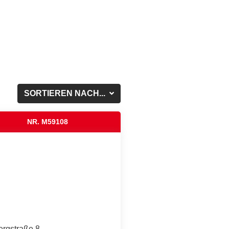
SORTIEREN NACH...
NR. M59108
ergstraße 8