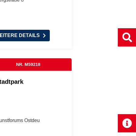
EITERE DETAILS
NR. M59218
tadtpark
Kunstforums Ostdeu