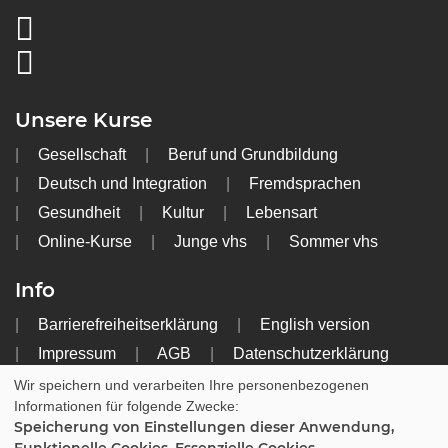
Unsere Kurse
Gesellschaft
Beruf und Grundbildung
Deutsch und Integration
Fremdsprachen
Gesundheit
Kultur
Lebensart
Online-Kurse
Junge vhs
Sommer vhs
Info
Barrierefreiheitserklärung
English version
Impressum
AGB
Datenschutzerklärung
Widerrufsbelehrung
Wir speichern und verarbeiten Ihre personenbezogenen
Informationen für folgende Zwecke:
Speicherung von Einstellungen dieser Anwendung,
Cookie Einstellungen