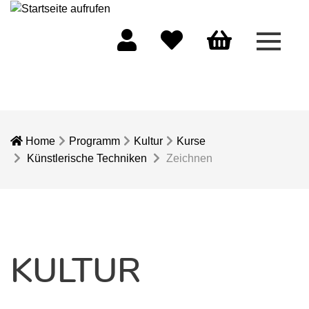
Menü 
Mein Konto
Merkliste
Warenkorb
Home
Programm
Kultur
Kurse
Künstlerische Techniken
Zeichnen
KULTUR