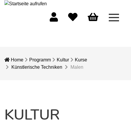
Menü 
Mein Konto
Merkliste
Warenkorb
Home
Programm
Kultur
Kurse
Künstlerische Techniken
Malen
KULTUR