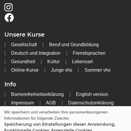
Unsere Kurse
Gesellschaft
Beruf und Grundbildung
Deutsch und Integration
Fremdsprachen
Gesundheit
Kultur
Lebensart
Online-Kurse
Junge vhs
Sommer vhs
Info
Barrierefreiheitserklärung
English version
Impressum
AGB
Datenschutzerklärung
Widerrufsbelehrung
Wir speichern und verarbeiten Ihre personenbezogenen
Informationen für folgende Zwecke:
Speicherung von Einstellungen dieser Anwendung,
Cookie Einstellungen
Funktionelle Cookies, Essenzielle Cookies.