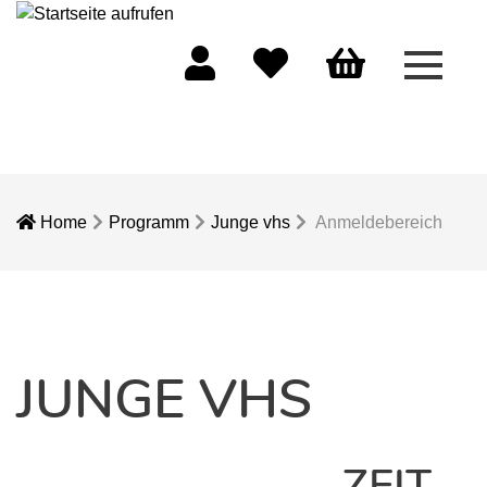
Menü 
Mein Konto
Merkliste
Warenkorb
Home
Programm
Junge vhs
Anmeldebereich
JUNGE VHS
ZEIT