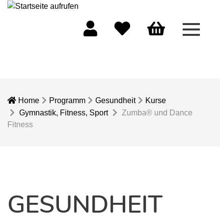
Menü 
Mein Konto
Merkliste
Warenkorb
Home
Programm
Gesundheit
Kurse
Gymnastik, Fitness, Sport
Zumba® und Dance
Fitness
GESUNDHEIT