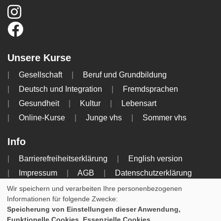
Unsere Kurse
Gesellschaft
Beruf und Grundbildung
Deutsch und Integration
Fremdsprachen
Gesundheit
Kultur
Lebensart
Online-Kurse
Junge vhs
Sommer vhs
Info
Barrierefreiheitserklärung
English version
Impressum
AGB
Datenschutzerklärung
Widerrufsbelehrung
Wir speichern und verarbeiten Ihre personenbezogenen
Informationen für folgende Zwecke:
Cookie Einstellungen
Speicherung von Einstellungen dieser Anwendung,
Funktionelle Cookies, Essenzielle Cookies.