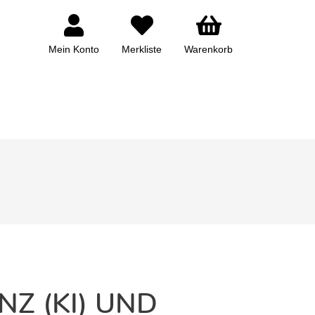
Mein Konto
Merkliste
Warenkorb
Z (KI) UND