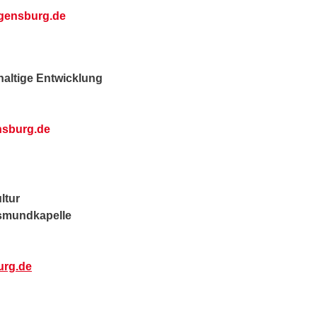
egensburg.de
haltige Entwicklung
nsburg.de
ltur
smundkapelle
urg.de