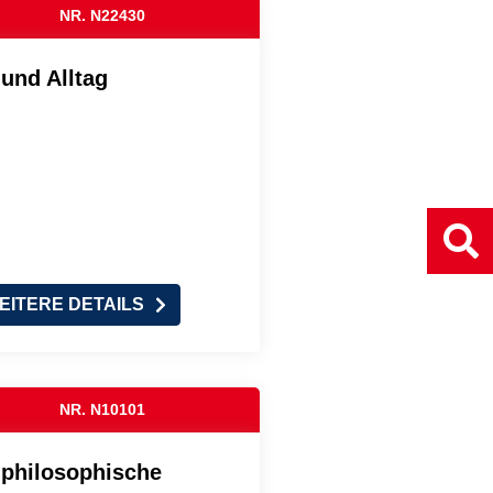
NR. N22430
 und Alltag
EITERE DETAILS
NR. N10101
 philosophische