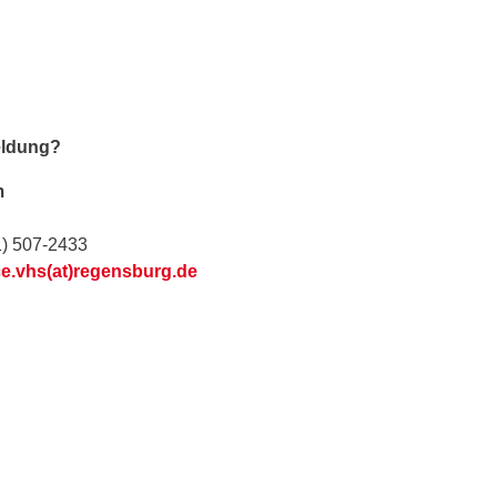
eldung?
m
1) 507-2433
ce.vhs(at)regensburg.de