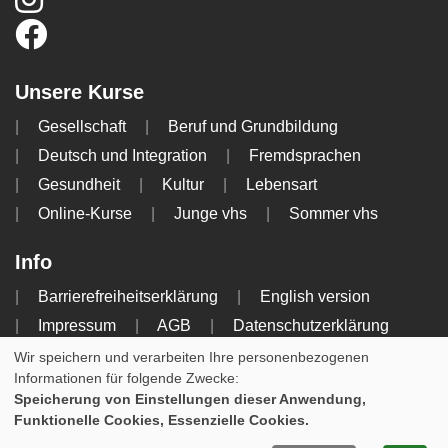
Unsere Kurse
Gesellschaft
Beruf und Grundbildung
Deutsch und Integration
Fremdsprachen
Gesundheit
Kultur
Lebensart
Online-Kurse
Junge vhs
Sommer vhs
Info
Barrierefreiheitserklärung
English version
Impressum
AGB
Datenschutzerklärung
Widerrufsbelehrung
Wir speichern und verarbeiten Ihre personenbezogenen
Informationen für folgende Zwecke:
Cookie Einstellungen
Speicherung von Einstellungen dieser Anwendung,
Funktionelle Cookies, Essenzielle Cookies.
WIDERRUFSFORMULAR