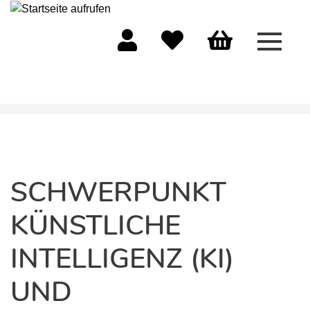
Menü 
Mein Konto
Merkliste
Warenkorb
SCHWERPUNKT
KÜNSTLICHE
INTELLIGENZ (KI)
UND