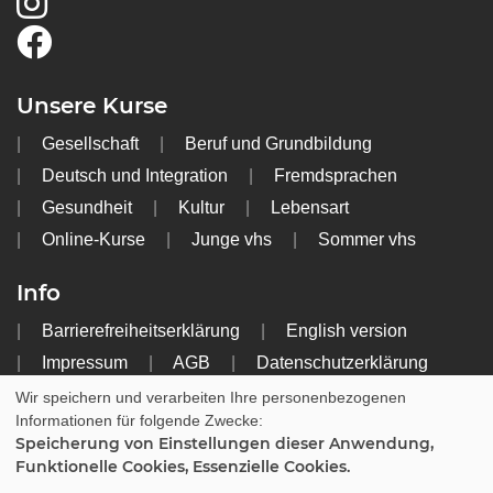
Unsere Kurse
Gesellschaft
Beruf und Grundbildung
Deutsch und Integration
Fremdsprachen
Gesundheit
Kultur
Lebensart
Online-Kurse
Junge vhs
Sommer vhs
Info
Barrierefreiheitserklärung
English version
Impressum
AGB
Datenschutzerklärung
Widerrufsbelehrung
Wir speichern und verarbeiten Ihre personenbezogenen
Informationen für folgende Zwecke:
Speicherung von Einstellungen dieser Anwendung,
Cookie Einstellungen
Funktionelle Cookies, Essenzielle Cookies.