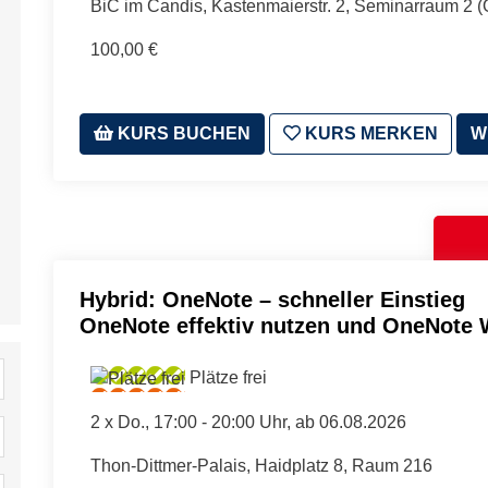
BiC im Candis, Kastenmaierstr. 2, Seminarraum 2 
100,00 €
KURS BUCHEN
KURS MERKEN
W
Hybrid: OneNote – schneller Einstieg
OneNote effektiv nutzen und OneNote 
Plätze frei
2 x
Do.
, 17:00 - 20:00 Uhr, ab 06.08.2026
Thon-Dittmer-Palais, Haidplatz 8, Raum 216