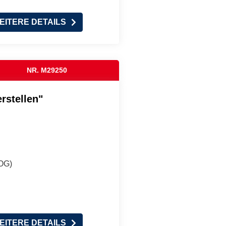
EITERE DETAILS
NR. M29250
rstellen"
(OG)
EITERE DETAILS