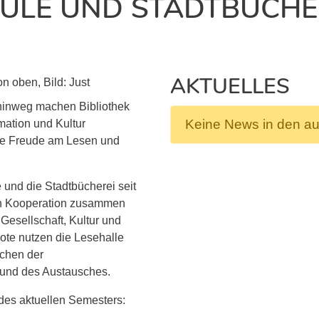
LE UND STADTBÜCHE
AKTUELLES
 hinweg machen Bibliothek
Keine News in den a
mation und Kultur
die Freude am Lesen und
und die Stadtbücherei seit
gen Kooperation zusammen
Gesellschaft, Kultur und
ote nutzen die Lesehalle
ichen der
 und des Austausches.
des aktuellen Semesters: