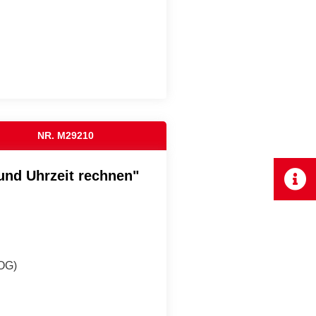
NR. M29210
und Uhrzeit rechnen"
(OG)