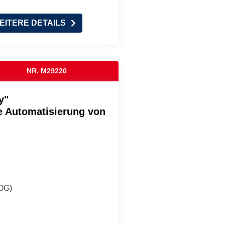
EITERE DETAILS
NR. M29220
y"
ie Automatisierung von
(OG)