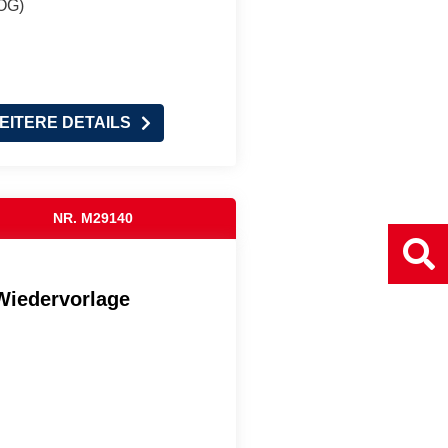
(OG)
EITERE DETAILS
NR. M29140
Wiedervorlage