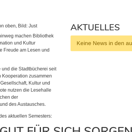
AKTUELLES
 hinweg machen Bibliothek
Keine News in den a
mation und Kultur
die Freude am Lesen und
und die Stadtbücherei seit
gen Kooperation zusammen
Gesellschaft, Kultur und
ote nutzen die Lesehalle
ichen der
 und des Austausches.
des aktuellen Semesters:
GUT FÜR SICH SORGE