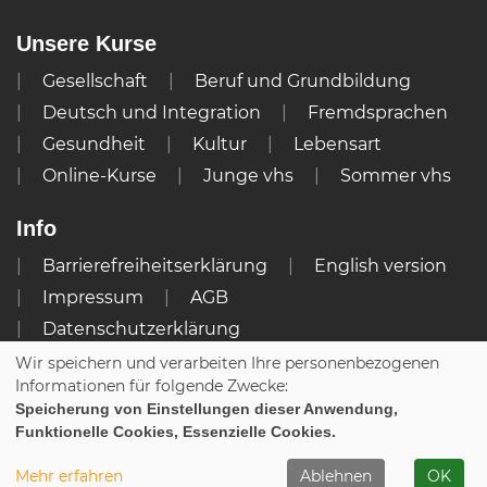
Unsere Kurse
Gesellschaft
Beruf und Grundbildung
Deutsch und Integration
Fremdsprachen
Gesundheit
Kultur
Lebensart
Online-Kurse
Junge vhs
Sommer vhs
Info
Barrierefreiheitserklärung
English version
Impressum
AGB
Datenschutzerklärung
Widerrufsbelehrung
Wir speichern und verarbeiten Ihre personenbezogenen
Informationen für folgende Zwecke:
Cookie Einstellungen
Speicherung von Einstellungen dieser Anwendung,
Funktionelle Cookies, Essenzielle Cookies.
WIDERRUFSFORMULAR
Mehr erfahren
Ablehnen
OK