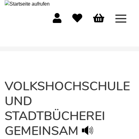
Menü 
Mein Konto
Merkliste
Warenkorb
VOLKSHOCHSCHULE
UND
STADTBÜCHEREI
GEMEINSAM