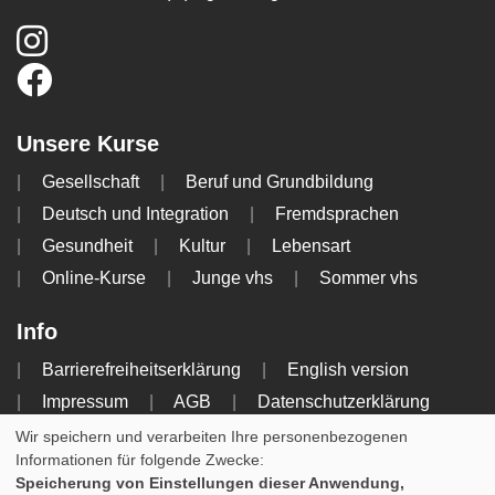
Unsere Kurse
Gesellschaft
Beruf und Grundbildung
Deutsch und Integration
Fremdsprachen
Gesundheit
Kultur
Lebensart
Online-Kurse
Junge vhs
Sommer vhs
Info
Barrierefreiheitserklärung
English version
Impressum
AGB
Datenschutzerklärung
Widerrufsbelehrung
Wir speichern und verarbeiten Ihre personenbezogenen
Informationen für folgende Zwecke:
Speicherung von Einstellungen dieser Anwendung,
Cookie Einstellungen