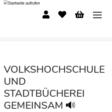
Menü 
Mein Konto
Merkliste
Warenkorb
VOLKSHOCHSCHULE
UND
STADTBÜCHEREI
GEMEINSAM