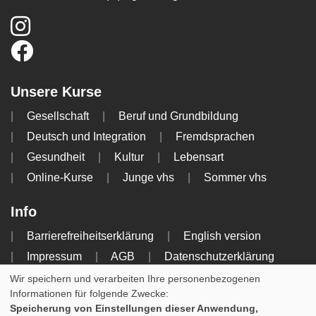
Unsere Kurse
Gesellschaft
Beruf und Grundbildung
Deutsch und Integration
Fremdsprachen
Gesundheit
Kultur
Lebensart
Online-Kurse
Junge vhs
Sommer vhs
Info
Barrierefreiheitserklärung
English version
Impressum
AGB
Datenschutzerklärung
Widerrufsbelehrung
Wir speichern und verarbeiten Ihre personenbezogenen
Informationen für folgende Zwecke:
Speicherung von Einstellungen dieser Anwendung,
Cookie Einstellungen