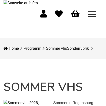
Menü 
Mein Konto
Merkliste
Warenkorb
Home
Programm
Sommer vhs
Sonderrubrik
SOMMER VHS
Sommer in Regensburg –