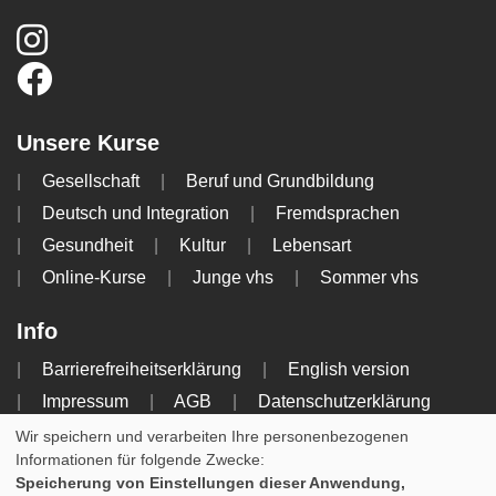
Unsere Kurse
Gesellschaft
Beruf und Grundbildung
Deutsch und Integration
Fremdsprachen
Gesundheit
Kultur
Lebensart
Online-Kurse
Junge vhs
Sommer vhs
Info
Barrierefreiheitserklärung
English version
Impressum
AGB
Datenschutzerklärung
Widerrufsbelehrung
Wir speichern und verarbeiten Ihre personenbezogenen
Informationen für folgende Zwecke:
Speicherung von Einstellungen dieser Anwendung,
Cookie Einstellungen