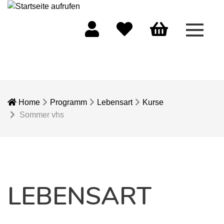
Menü 
Mein Konto
Merkliste
Warenkorb
Home
Programm
Lebensart
Kurse
Sommer vhs
LEBENSART