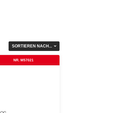
SORTIEREN NACH...
NR. M57021
. OG