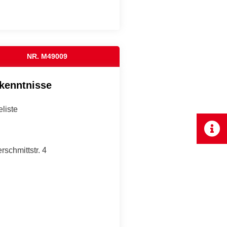
NR. M49009
rkenntnisse
liste
chmittstr. 4