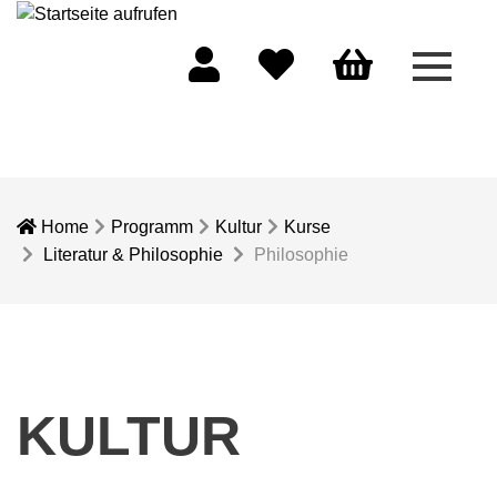
Menü 
Mein Konto
Merkliste
Warenkorb
Home
Programm
Kultur
Kurse
Literatur & Philosophie
Philosophie
KULTUR