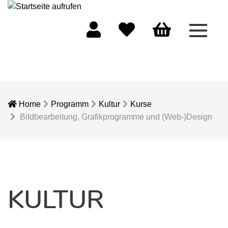
Menü 
Mein Konto
Merkliste
Warenkorb
Home
Programm
Kultur
Kurse
Bildbearbeitung, Grafikprogramme und (Web-)Design
KULTUR