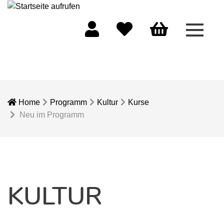
Menü 
Mein Konto
Merkliste
Warenkorb
Home
Programm
Kultur
Kurse
Neu im Programm
KULTUR