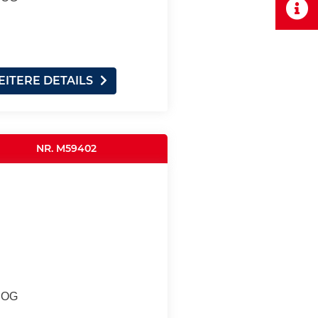
ITERE DETAILS
NR. M59402
. OG