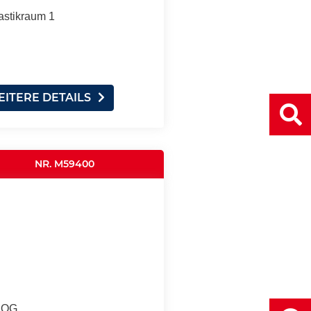
astikraum 1
ITERE DETAILS
NR. M59400
. OG