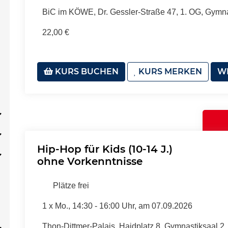
BiC im KÖWE, Dr. Gessler-Straße 47, 1. OG, Gymn
22,00 €
KURS BUCHEN
KURS MERKEN
WE
Hip-Hop für Kids (10-14 J.)
ohne Vorkenntnisse
Plätze frei
1 x
Mo.
, 14:30 - 16:00 Uhr, am 07.09.2026
Thon-Dittmer-Palais, Haidplatz 8, Gymnastiksaal 2