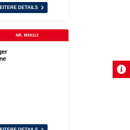
EITERE DETAILS
NR. M59112
ger
ene
EITERE DETAILS