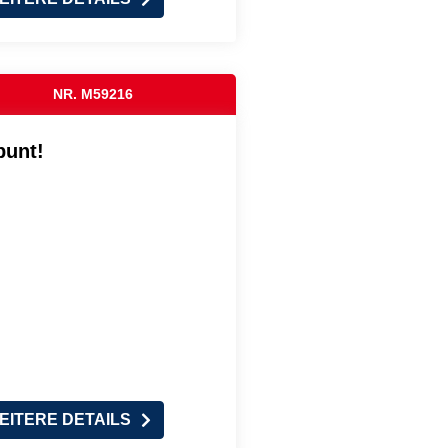
NR. M59216
bunt!
EITERE DETAILS