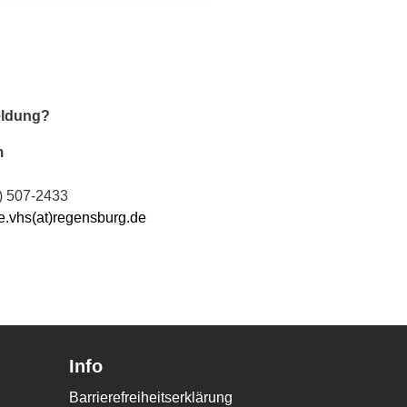
eldung?
m
) 507-2433
e.vhs(at)regensburg.de
Info
Barrierefreiheitserklärung