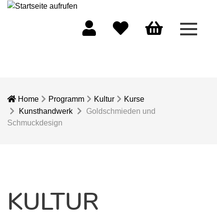
Menü 
Mein Konto
Merkliste
Warenkorb
Home
Programm
Kultur
Kurse
Kunsthandwerk
Goldschmieden und
Schmuckdesign
KULTUR