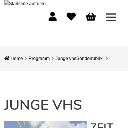
Menü 
Mein Konto
Merkliste
Warenkorb
Home
Programm
Junge vhs
Sonderrubrik
JUNGE VHS
ZEIT