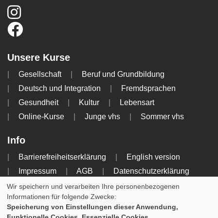
Unsere Kurse
Gesellschaft
Beruf und Grundbildung
Deutsch und Integration
Fremdsprachen
Gesundheit
Kultur
Lebensart
Online-Kurse
Junge vhs
Sommer vhs
Info
Barrierefreiheitserklärung
English version
Impressum
AGB
Datenschutzerklärung
Widerrufsbelehrung
Wir speichern und verarbeiten Ihre personenbezogenen
Informationen für folgende Zwecke:
Cookie Einstellungen
Speicherung von Einstellungen dieser Anwendung,
Funktionelle Cookies, Essenzielle Cookies.