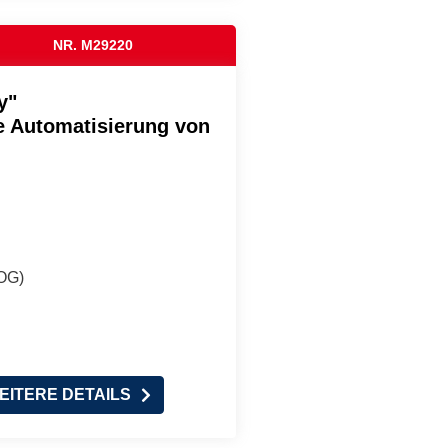
NR. M29220
y"
ie Automatisierung von
(OG)
EITERE DETAILS