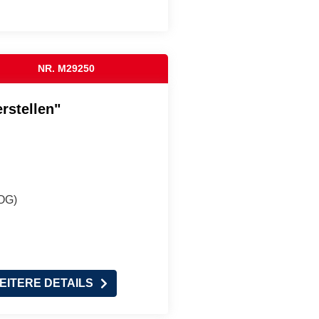
NR. M29250
rstellen"
(OG)
EITERE DETAILS