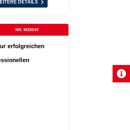
EITERE DETAILS
NR. M29540
zur erfolgreichen
essionellen