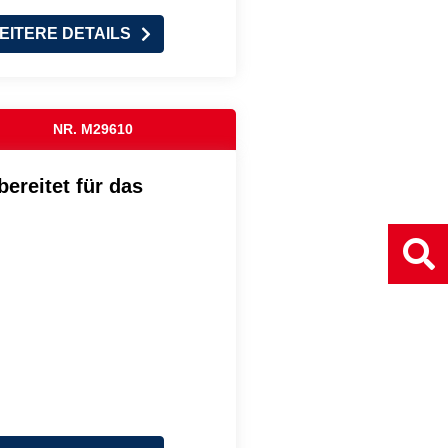
EITERE DETAILS
NR. M29610
ereitet für das