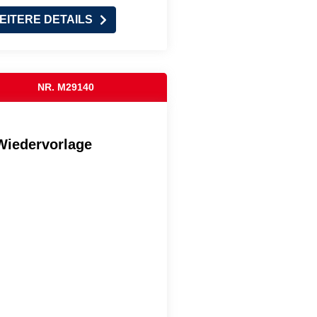
EITERE DETAILS
NR. M29140
Wiedervorlage