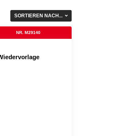
SORTIEREN NACH...
NR. M29140
Wiedervorlage