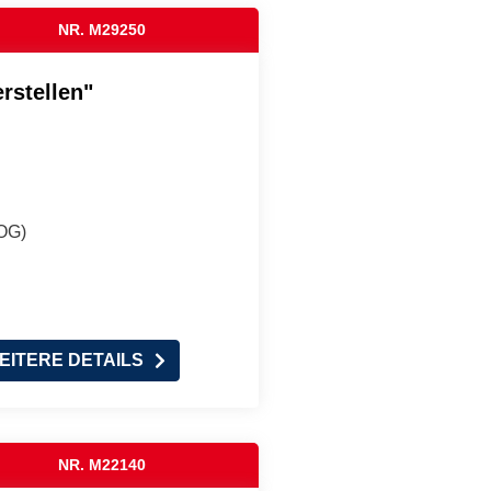
NR. M29250
rstellen"
(OG)
EITERE DETAILS
NR. M22140