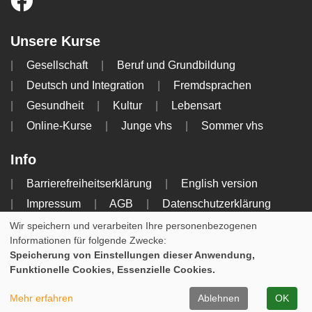
Unsere Kurse
Gesellschaft
Beruf und Grundbildung
Deutsch und Integration
Fremdsprachen
Gesundheit
Kultur
Lebensart
Online-Kurse
Junge vhs
Sommer vhs
Info
Barrierefreiheitserklärung
English version
Impressum
AGB
Datenschutzerklärung
Widerrufsbelehrung
Wir speichern und verarbeiten Ihre personenbezogenen
Informationen für folgende Zwecke:
Speicherung von Einstellungen dieser Anwendung,
Cookie Einstellungen
Funktionelle Cookies, Essenzielle Cookies.
WIDERRUFSFORMULAR
Mehr erfahren
Ablehnen
OK