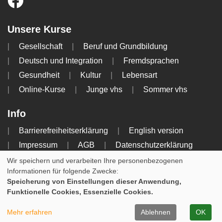
Unsere Kurse
Gesellschaft
Beruf und Grundbildung
Deutsch und Integration
Fremdsprachen
Gesundheit
Kultur
Lebensart
Online-Kurse
Junge vhs
Sommer vhs
Info
Barrierefreiheitserklärung
English version
Impressum
AGB
Datenschutzerklärung
Widerrufsbelehrung
Wir speichern und verarbeiten Ihre personenbezogenen
Informationen für folgende Zwecke:
Speicherung von Einstellungen dieser Anwendung,
Cookie Einstellungen
Funktionelle Cookies, Essenzielle Cookies.
WIDERRUFSFORMULAR
Mehr erfahren
Ablehnen
OK