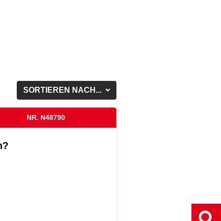
SORTIEREN NACH...
NR. N48790
n?