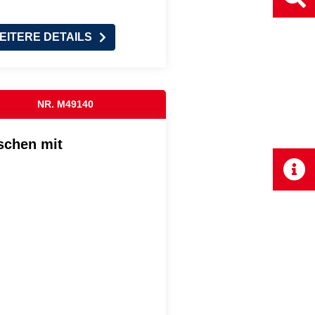
EITERE DETAILS
NR. M49140
schen mit