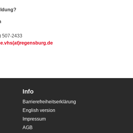
eldung?
m
) 507-2433
ce.vhs(at)regensburg.de
Info
Barrierefreiheitserklärung
English version
Impressum
AGB