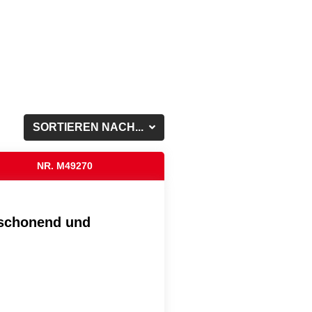
SORTIEREN NACH...
NR. M49270
rschonend und