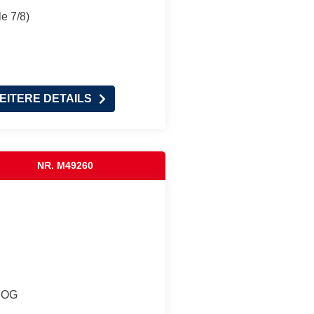
e 7/8)
EITERE DETAILS
NR. M49260
. OG