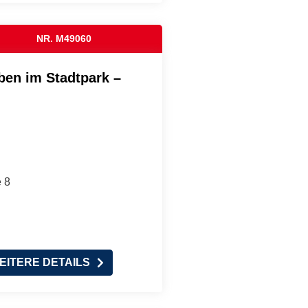
NR. M49060
ben im Stadtpark –
 8
EITERE DETAILS