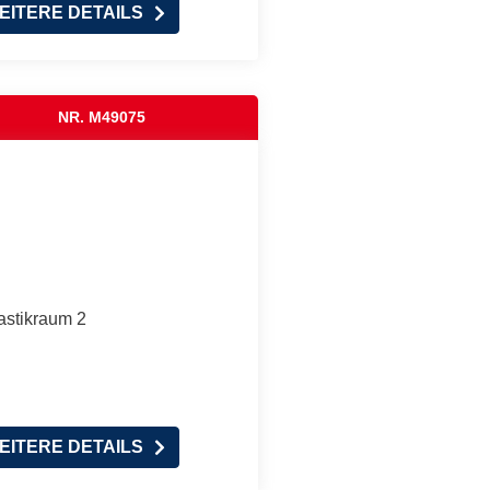
EITERE DETAILS
NR. M49075
astikraum 2
EITERE DETAILS