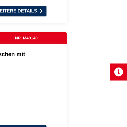
EITERE DETAILS
NR. M49140
schen mit