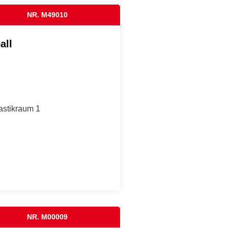
NR. M49010
all
astikraum 1
NR. M00009