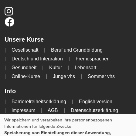
Unsere Kurse
Gesellschaft
Beruf und Grundbildung
Deutsch und Integration
Fremdsprachen
Gesundheit
Kultur
Lebensart
Online-Kurse
Junge vhs
Sommer vhs
Info
Barrierefreiheitserklärung
English version
Impressum
AGB
Datenschutzerklärung
Widerrufsbelehrung
Wir speichern und verarbeiten Ihre personenbezogenen
Informationen für folgende Zwecke:
Speicherung von Einstellungen dieser Anwendung,
Cookie Einstellungen