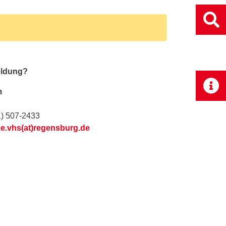
eldung?
m
1) 507-2433
ce.vhs(at)regensburg.de