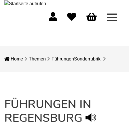
Menü 
Mein Konto
Merkliste
Warenkorb
Home
Themen
Führungen
Sonderrubrik
FÜHRUNGEN IN
REGENSBURG