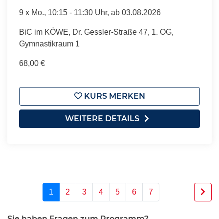
9 x
Mo.
, 10:15 - 11:30 Uhr, ab 03.08.2026
BiC im KÖWE, Dr. Gessler-Straße 47, 1. OG,
Gymnastikraum 1
68,00 €
KURS MERKEN
WEITERE DETAILS
1
2
3
4
5
6
7
Sie haben Fragen zum Programm?