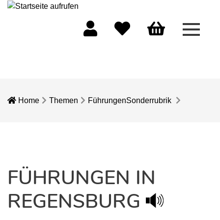
Menü 
Mein Konto
Merkliste
Warenkorb
Home
Themen
Führungen
Sonderrubrik
FÜHRUNGEN IN
REGENSBURG