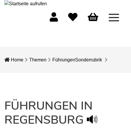
Menü 
Mein Konto
Merkliste
Warenkorb
Home
Themen
Führungen
Sonderrubrik
FÜHRUNGEN IN
REGENSBURG