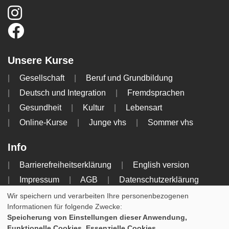
Unsere Kurse
Gesellschaft
Beruf und Grundbildung
Deutsch und Integration
Fremdsprachen
Gesundheit
Kultur
Lebensart
Online-Kurse
Junge vhs
Sommer vhs
Info
Barrierefreiheitserklärung
English version
Impressum
AGB
Datenschutzerklärung
Widerrufsbelehrung
Wir speichern und verarbeiten Ihre personenbezogenen
Informationen für folgende Zwecke:
Speicherung von Einstellungen dieser Anwendung,
Cookie Einstellungen
Funktionelle Cookies, Essenzielle Cookies.