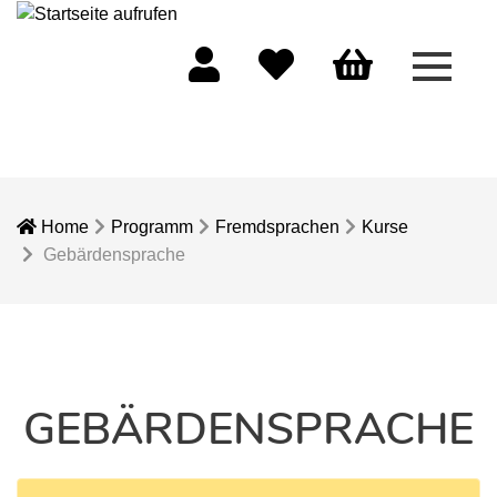
Menü 
Mein Konto
Merkliste
Warenkorb
Home
Programm
Fremdsprachen
Kurse
Gebärdensprache
GEBÄRDENSPRACHE