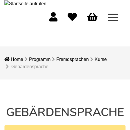
Menü 
Mein Konto
Merkliste
Warenkorb
Home
Programm
Fremdsprachen
Kurse
Gebärdensprache
GEBÄRDENSPRACHE