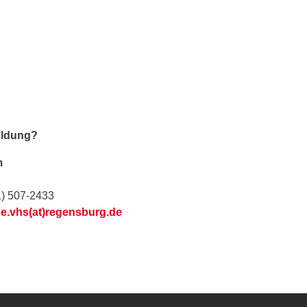
eldung?
m
1) 507-2433
ce.vhs(at)regensburg.de