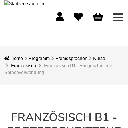
Men
Mein Konto
Merkliste
Warenkorb
Home
Programm
Fremdsprachen
Kurse
Französisch
Französisch B1 - Fortgeschrittene
Sprachverwendung
FRANZÖSISCH B1 -