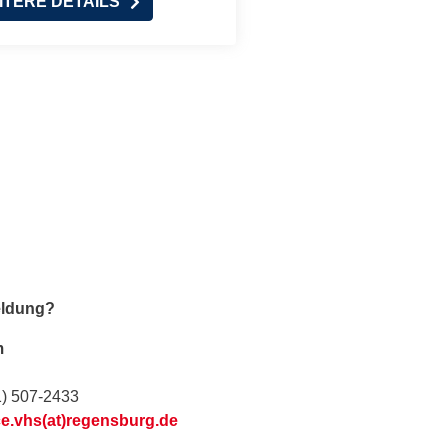
ITERE DETAILS
eldung?
m
1) 507-2433
ce.vhs(at)regensburg.de