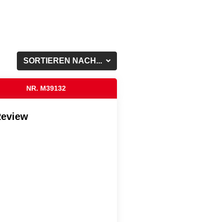
SORTIEREN NACH...
NR. M39132
Review