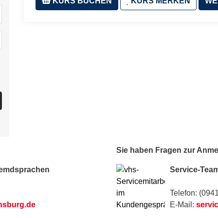
KURS BUCHEN
KURS MERKEN
WE
Sie haben Fragen zur Anm
remdsprachen
Service-Tea
Telefon: (094
nsburg.de
E-Mail:
servi