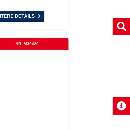
ITERE DETAILS
NR. M39420